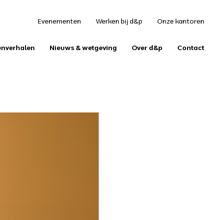
S
Evenementen
Werken bij d&p
Onze kantoren
enverhalen
Nieuws & wetgeving
Over d&p
Contact