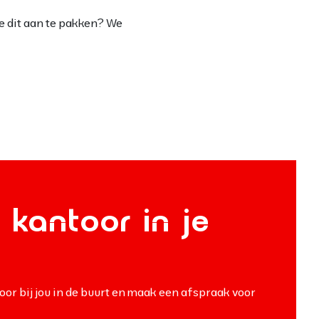
e dit aan te pakken? We
 kantoor in je
oor bij jou in de buurt en maak een afspraak voor