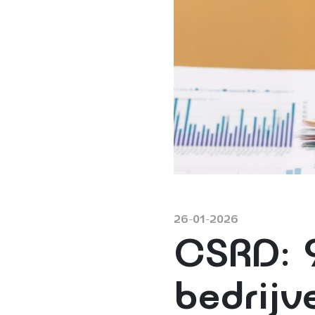
26-01-2026
CSRD: 
bedrijv