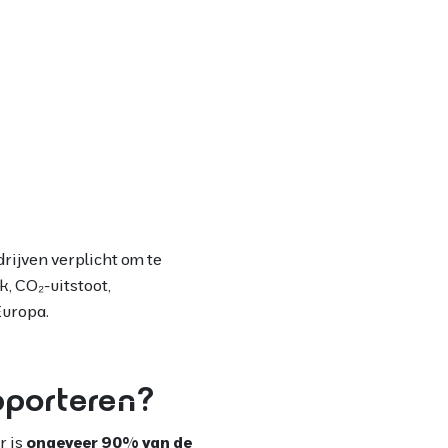
rijven verplicht om te
, CO₂-uitstoot,
Europa.
pporteren?
r is
ongeveer 90% van de