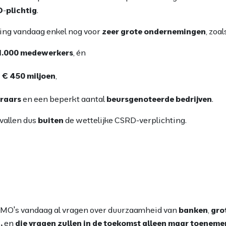
D-plichtig
.
ting vandaag enkel nog voor
zeer grote ondernemingen
, zoal
1.000 medewerkers
, én
 € 450 miljoen
,
eraars
en een beperkt aantal
beursgenoteerde bedrijven
.
vallen dus
buiten
de wettelijke CSRD-verplichting.
l KMO's vandaag al vragen over duurzaamheid van
banken
,
gro
,
en
die vragen zullen in de toekomst alleen maar toeneme