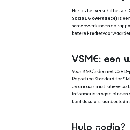
Hier is het verschil tussen
Social, Governance)
is ee
samenwerkingen en rapporte
betere kredietvoorwaarde
VSME: een w
Voor KMO's die niet CSRD-pl
Reporting Standard for SM
zware administratieve last
informatie vragen binnen d
bankdossiers, aanbesteding
Hulp nodig?