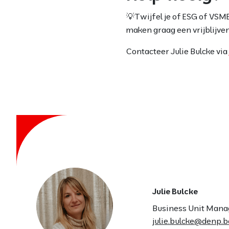
💡
Twijfel je of ESG of VSM
maken graag een vrijblijve
Contacteer Julie Bulcke via
Julie Bulcke
Business Unit Mana
julie.bulcke@denp.b