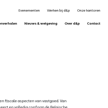
S
Evenementen
Werken bij d&p
Onze kantoren
enverhalen
Nieuws & wetgeving
Over d&p
Contact
e en fiscale aspecten van vastgoed. Van
eert en volledig conform de Belgische