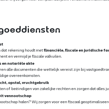
goeddiensten
at
n dat rekening houdt met
financiële, fiscale en juridische f
nt en vermijd je fiscale valkuilen.
 en notariële akte
ren alle documenten die wettelijk vereist zijn bij vastgoedtra
eldige overeenkomsten.
acht, opstal, vruchtgebruik
en of beëindigen van zakelijke rechten en zorgen dat alles jur
uit vennootschap
ennootschap halen? Wij zorgen voor een fiscaal geoptimalisee