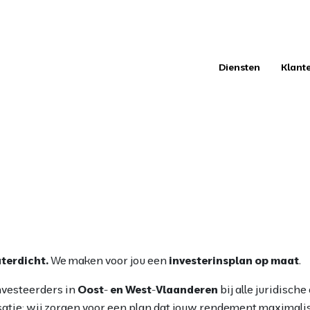
Diensten
Klant
aterdicht.
We maken voor jou een
investerinsplan
op maat
.
vesteerders in
Oost- en West-Vlaanderen
bij alle juridisch
atie: wij zorgen voor een plan dat jouw rendement maximalis