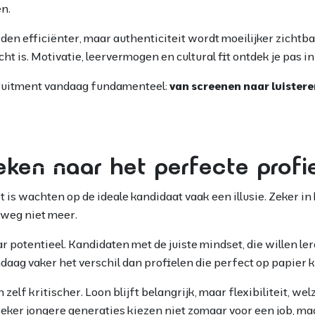
n.
n efficiënter, maar authenticiteit wordt moeilijker zichtbaa
t is. Motivatie, leervermogen en cultural fit ontdek je pas i
ruitment vandaag fundamenteel:
van screenen naar luister
ken naar het perfecte profi
 is wachten op de ideale kandidaat vaak een illusie. Zeker 
lweg niet meer.
ar potentieel. Kandidaten met de juiste mindset, die willen le
aag vaker het verschil dan profielen die perfect op papier 
elf kritischer. Loon blijft belangrijk, maar flexibiliteit, wel
 Zeker jongere generaties kiezen niet zomaar voor een job, m