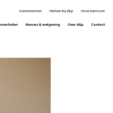
S
Evenementen
Werken bij d&p
Onze kantoren
enverhalen
Nieuws & wetgeving
Over d&p
Contact