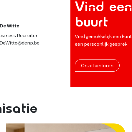
Vind een
buurt
 De Witte
usiness Recruiter
Vind gemakkelijk een kant
t.DeWitte@denp.be
een persoonlijk gesprek
Onze kantoren
isatie