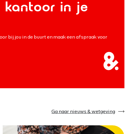
 kantoor in je
oor bij jou in de buurt en maak een afspraak voor
Ga naar nieuws & wetgeving