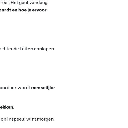
groei. Het gaat vandaag
oardt en hoe je ervoor
achter de feiten aanlopen.
 daardoor wordt
menselijke
rekken
.
 op inspeelt, wint morgen