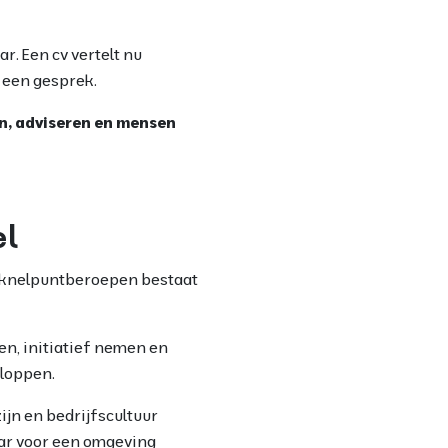
r. Een cv vertelt nu
n een gesprek.
en, adviseren en mensen
el
in knelpuntberoepen bestaat
ren, initiatief nemen en
kloppen.
zijn en bedrijfscultuur
aar voor een omgeving