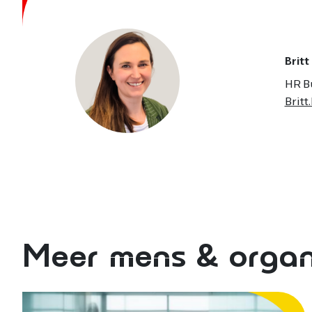
Britt
HR B
Brit
Meer mens & organ