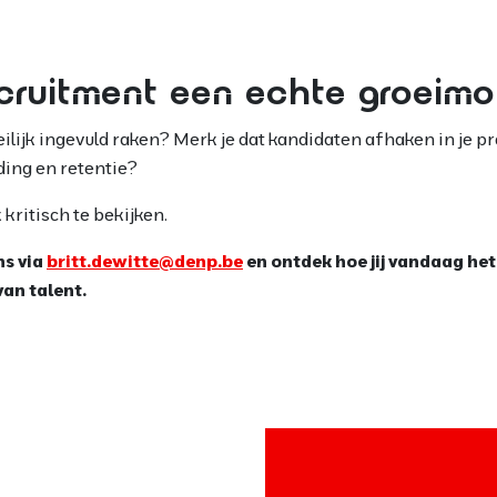
cruitment een echte groeimo
eilijk ingevuld raken? Merk je dat kandidaten afhaken in je pro
ding en retentie?
 kritisch te bekijken.
ns via
britt.dewitte@denp.be
en ontdek hoe jij vandaag het
an talent.